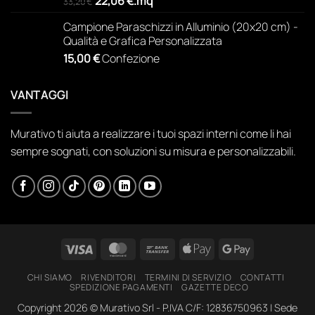
prezzo
prezzo
22,06
€
.
mq
33,20
€
originale
attuale
Campione Paraschizzi in Alluminio (20x20 cm) -
era:
è:
Qualità e Grafica Personalizzata
73,44 €.
48,80 €.
15,00
€
Confezione
VANTAGGI
Murativo ti aiuta a realizzare i tuoi spazi interni come li hai
sempre sognati, con soluzioni su misura e personalizzabili.
Visa
MasterCard
Bank
Apple
Google
Transfer
Pay
Pay
CHI SIAMO
RIVENDITORI
TERMINI DI SERVIZIO
CONTATTI
SPEDIZIONE PAGAMENTI
GAZETTE DECO
Copyright 2026 ©
Murativo Srl - P.IVA C/F: 12836750963 | Sede