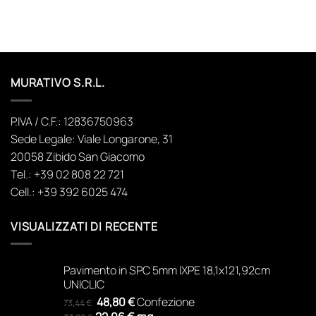
MURATIVO S.R.L.
P.IVA / C.F.: 12836750963
Sede Legale: Viale Longarone, 31
20058 Zibido San Giacomo
Tel.: +39 02 808 22 721
Cell.: +39 392 6025 474
VISUALIZZATI DI RECENTE
Pavimento in SPC 5mm IXPE 18,1x121,92cm
UNICLIC
Il
Il
48,80
€
Confezione
73,44
€