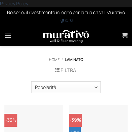
Privacy Policy
Boiserie: il rivestimento in legno per la tua casa | Murativo
Ignora
Salta
ai
contenuti
HOME
/
LAMINATO
FILTRA
-33%
-39%