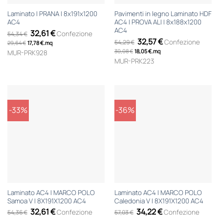
Laminato | PRANA | 8x191x1200
Pavimenti in legno Laminato HDF
AC4
AC4 | PROVA ALI | 8x188x1200
AC4
Il
Il
32,61
€
Confezione
54,34
€
prezzo
prezzo
Il
Il
32,57
€
Confezione
54,29
€
29,64
€
17,78
originale
€
.
mq
attuale
prezzo
prezzo
era:
è:
30,08
€
18,05
originale
€
.
mq
attuale
MUR-PRK928
54,34 €.
32,61 €.
era:
è:
MUR-PRK223
54,29 €.
32,57 €.
-33%
-36%
Laminato AC4 | MARCO POLO
Laminato AC4 | MARCO POLO
Samoa V | 8X191X1200 AC4
Caledonia V | 8X191X1200 AC4
Il
Il
Il
Il
32,61
€
34,22
€
Confezione
Confezione
54,36
€
57,03
€
prezzo
prezzo
prezzo
prezzo