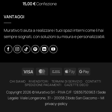
15,00
€
Confezione
VANTAGGI
Murativo ti aiuta a realizzare i tuoi spazi interni come li hai
sempre sognati, con soluzioni su misura e personalizzabili.
Visa
MasterCard
Bank
Apple
Google
Transfer
Pay
Pay
CHI SIAMO
RIVENDITORI
TERMINI DI SERVIZIO
CONTATTI
SPEDIZIONE PAGAMENTI
GAZETTE DECO
Copyright 2026 ©
Murativo Srl - P.IVA C/F: 12836750963 | Sede
Legale: Viale Longarone, 31 – 20058 Zibido San Giacomo – MI
privacy-policy