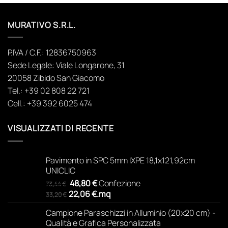
MURATIVO S.R.L.
P.IVA / C.F.: 12836750963
Sede Legale: Viale Longarone, 31
20058 Zibido San Giacomo
Tel.: +39 02 808 22 721
Cell.: +39 392 6025 474
VISUALIZZATI DI RECENTE
Pavimento in SPC 5mm IXPE 18,1x121,92cm
UNICLIC
Il
Il
48,80
€
Confezione
73,44
€
prezzo
prezzo
22,06
€
.
mq
33,20
€
originale
attuale
Campione Paraschizzi in Alluminio (20x20 cm) -
era:
è:
Qualità e Grafica Personalizzata
73,44 €.
48,80 €.