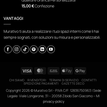
73,44 €.
48,80 €.
15,00
€
Confezione
VANTAGGI
Murativo ti aiuta a realizzare i tuoi spazi interni come li hai
sempre sognati, con soluzioni su misura e personalizzabili.
Visa
MasterCard
Bank
Apple
Google
Transfer
Pay
Pay
CHI SIAMO
RIVENDITORI
TERMINI DI SERVIZIO
CONTATTI
SPEDIZIONE PAGAMENTI
GAZETTE DECO
Copyright 2026 ©
Murativo Srl - P.IVA C/F: 12836750963 | Sede
Legale: Viale Longarone, 31 – 20058 Zibido San Giacomo – MI
privacy-policy