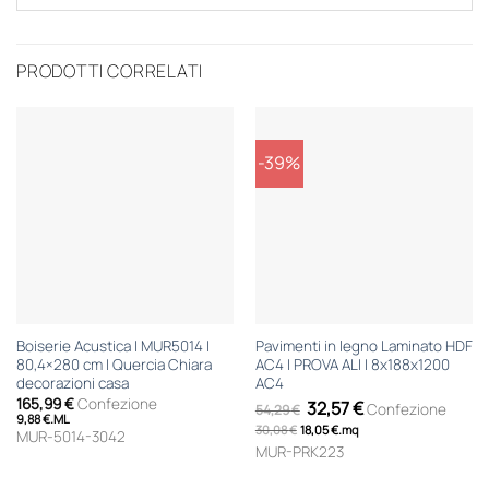
PRODOTTI CORRELATI
-39%
Boiserie Acustica | MUR5014 |
Pavimenti in legno Laminato HDF
80,4×280 cm | Quercia Chiara
AC4 | PROVA ALI | 8x188x1200
decorazioni casa
AC4
Il
Il
165,99
€
Confezione
32,57
€
Confezione
54,29
€
prezzo
prezzo
9,88
€
.
ML
30,08
€
18,05
originale
€
.
mq
attuale
MUR-5014-3042
era:
è:
MUR-PRK223
54,29 €.
32,57 €.