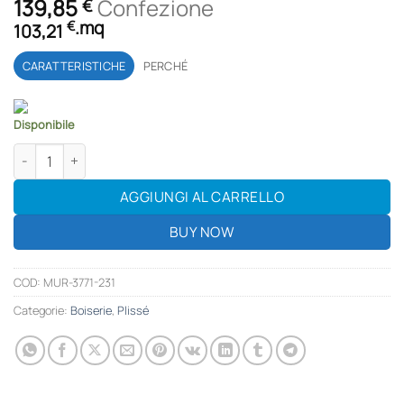
139,85
Confezione
€
.
mq
€
103,21
CARATTERISTICHE
PERCHÉ
Disponibile
Boiserie | MUR3771 | 45,4x280 cm | Bianco quantità
AGGIUNGI AL CARRELLO
BUY NOW
COD:
MUR-3771-231
Categorie:
Boiserie
,
Plissé