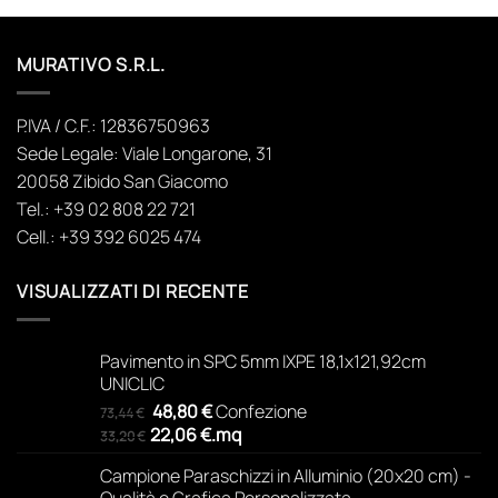
MURATIVO S.R.L.
P.IVA / C.F.: 12836750963
Sede Legale: Viale Longarone, 31
20058 Zibido San Giacomo
Tel.: +39 02 808 22 721
Cell.: +39 392 6025 474
VISUALIZZATI DI RECENTE
Pavimento in SPC 5mm IXPE 18,1x121,92cm
UNICLIC
Il
Il
48,80
€
Confezione
73,44
€
prezzo
prezzo
22,06
€
.
mq
33,20
€
originale
attuale
Campione Paraschizzi in Alluminio (20x20 cm) -
era:
è:
Qualità e Grafica Personalizzata