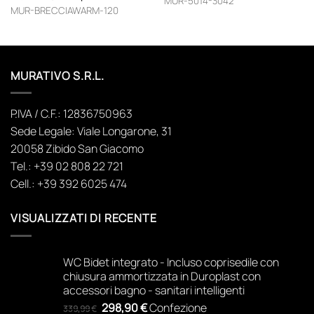
MUR-5014-3042
era:
è:
MUR-BRECCIAWARM-120
525,33 €.
353,43 €.
MURATIVO S.R.L.
P.IVA / C.F.: 12836750963
Sede Legale: Viale Longarone, 31
20058 Zibido San Giacomo
Tel.: +39 02 808 22 721
Cell.: +39 392 6025 474
VISUALIZZATI DI RECENTE
WC Bidet integrato - Incluso coprisedile con
chiusura ammortizzata in Duroplast con
accessori bagno - sanitari intelligenti
Il
Il
298,90
€
Confezione
339,99
€