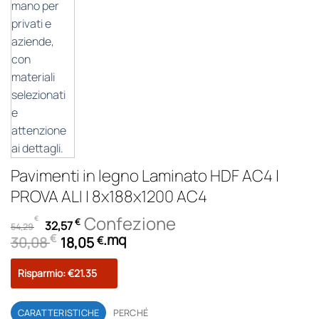
Pavimenti in legno Laminato HDF AC4 |
PROVA ALI | 8x188x1200 AC4
Il
Il
Confezione
€
€
32,57
54,29
prezzo
prezzo
.
mq
€
30,08
18,05
€
originale
attuale
era:
è:
Risparmio: €21.35
54,29 €.
32,57 €.
CARATTERISTICHE
PERCHÉ