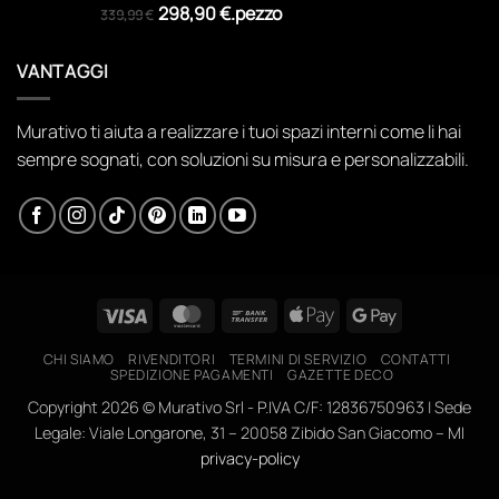
prezzo
prezzo
298,90
€
.
pezzo
339,99
€
originale
attuale
era:
è:
VANTAGGI
339,99 €.
298,90 €.
Murativo ti aiuta a realizzare i tuoi spazi interni come li hai
sempre sognati, con soluzioni su misura e personalizzabili.
Visa
MasterCard
Bank
Apple
Google
Transfer
Pay
Pay
CHI SIAMO
RIVENDITORI
TERMINI DI SERVIZIO
CONTATTI
SPEDIZIONE PAGAMENTI
GAZETTE DECO
Copyright 2026 ©
Murativo Srl - P.IVA C/F: 12836750963 | Sede
Legale: Viale Longarone, 31 – 20058 Zibido San Giacomo – MI
privacy-policy