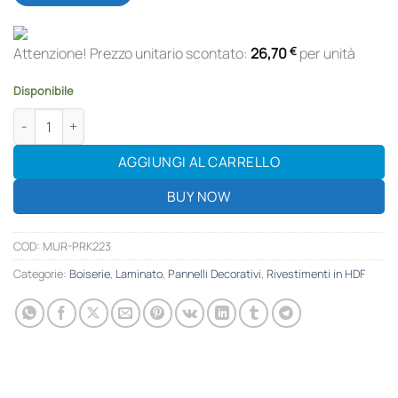
Attenzione! Prezzo unitario scontato:
26,70
€
per unità
Disponibile
Pavimenti in legno Laminato HDF AC4 | PROVA ALI | 8x188x1200 AC
AGGIUNGI AL CARRELLO
BUY NOW
COD:
MUR-PRK223
Categorie:
Boiserie
,
Laminato
,
Pannelli Decorativi
,
Rivestimenti in HDF