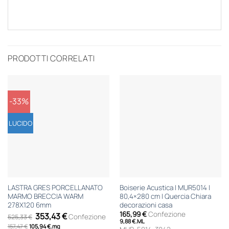
PRODOTTI CORRELATI
-33%
LUCIDO
LASTRA GRES PORCELLANATO
Boiserie Acustica | MUR5014 |
MARMO BRECCIA WARM
80,4×280 cm | Quercia Chiara
278X120 6mm
decorazioni casa
Il
Il
165,99
€
Confezione
353,43
€
Confezione
525,33
€
prezzo
prezzo
9,88
€
.
ML
157,47
€
105,94
originale
€
.
mq
attuale