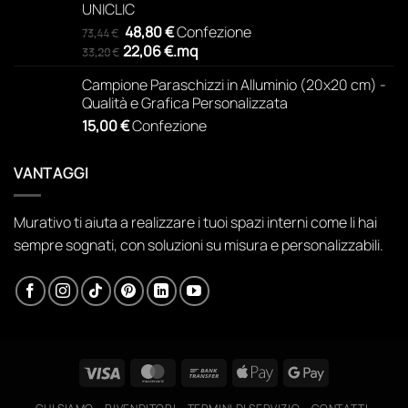
UNICLIC
Il
Il
48,80
€
Confezione
73,44
€
prezzo
prezzo
22,06
€
.
mq
33,20
€
originale
attuale
Campione Paraschizzi in Alluminio (20x20 cm) -
era:
è:
Qualità e Grafica Personalizzata
73,44 €.
48,80 €.
15,00
€
Confezione
VANTAGGI
Murativo ti aiuta a realizzare i tuoi spazi interni come li hai
sempre sognati, con soluzioni su misura e personalizzabili.
Visa
MasterCard
Bank
Apple
Google
Transfer
Pay
Pay