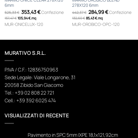
6mm
278X120 6mm
Il
Il
Il
Il
353,43
€
284,99
€
Confezione
Confezione
525,33
€
442,37
€
prezzo
prezzo
prezzo
prezzo
157,47
€
105,94
originale
€
.
mq
attuale
132,60
€
85,43
originale
€
.
mq
attuale
era:
è:
era:
è:
MUR-ONICELUX-120
MUR-OROBICO-OPC-120
525,33 €.
353,43 €.
442,37 €.
284,99 €.
MURATIVO S.R.L.
P.IVA / C.F.: 12836750963
Sede Legale: Viale Longarone, 31
20058 Zibido San Giacomo
Tel.: +39 02 808 22 721
Cell.: +39 392 6025 474
VISUALIZZATI DI RECENTE
Pavimento in SPC 5mm IXPE 18,1x121,92cm