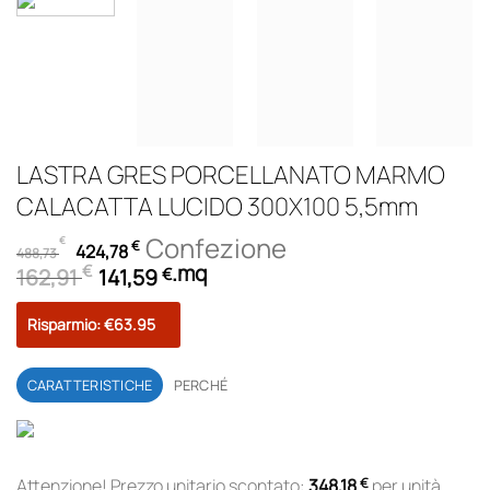
LASTRA GRES PORCELLANATO MARMO
CALACATTA LUCIDO 300X100 5,5mm
Il
Il
Confezione
€
€
424,78
488,73
prezzo
prezzo
.
mq
€
162,91
141,59
€
originale
attuale
era:
è:
Risparmio: €63.95
488,73 €.
424,78 €.
CARATTERISTICHE
PERCHÉ
Attenzione! Prezzo unitario scontato:
348,18
€
per unità