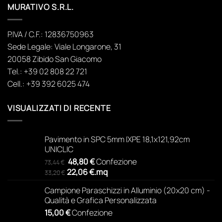
MURATIVO S.R.L.
P.IVA / C.F.: 12836750963
Sede Legale: Viale Longarone, 31
20058 Zibido San Giacomo
Tel.: +39 02 808 22 721
Cell.: +39 392 6025 474
VISUALIZZATI DI RECENTE
Pavimento in SPC 5mm IXPE 18,1x121,92cm
UNICLIC
Il
Il
48,80
€
Confezione
73,44
€
prezzo
prezzo
22,06
€
.
mq
33,20
€
originale
attuale
Campione Paraschizzi in Alluminio (20x20 cm) -
era:
è:
Qualità e Grafica Personalizzata
73,44 €.
48,80 €.
15,00
€
Confezione