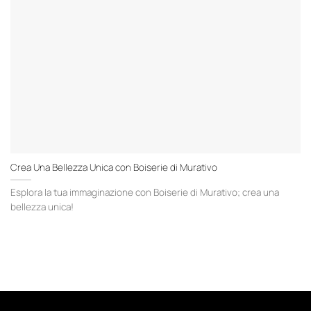
Crea Una Bellezza Unica con Boiserie di Murativo
Esplora la tua immaginazione con Boiserie di Murativo; crea una
bellezza unica!