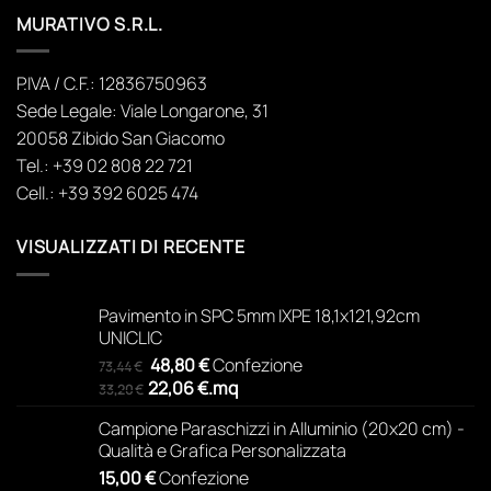
MURATIVO S.R.L.
P.IVA / C.F.: 12836750963
Sede Legale: Viale Longarone, 31
20058 Zibido San Giacomo
Tel.: +39 02 808 22 721
Cell.: +39 392 6025 474
VISUALIZZATI DI RECENTE
Pavimento in SPC 5mm IXPE 18,1x121,92cm
UNICLIC
Il
Il
48,80
€
Confezione
73,44
€
prezzo
prezzo
22,06
€
.
mq
33,20
€
originale
attuale
Campione Paraschizzi in Alluminio (20x20 cm) -
era:
è:
Qualità e Grafica Personalizzata
73,44 €.
48,80 €.
15,00
€
Confezione